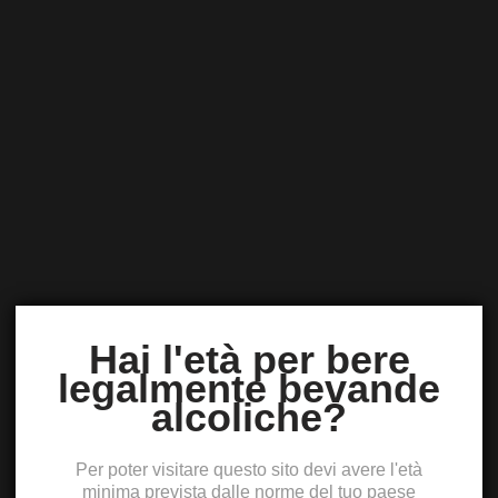
Hai l'età per bere
legalmente bevande
alcoliche?
Per poter visitare questo sito devi avere l'età
minima prevista dalle norme del tuo paese