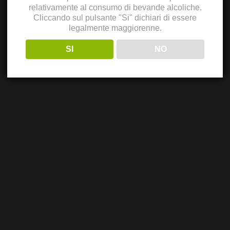
relativamente al consumo di bevande alcoliche.
Cliccando sul pulsante "Si" dichiari di essere
legalmente maggiorenne.
SI
NO